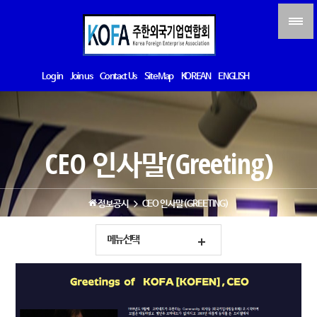
Log in
Join us
Contact Us
Site Map
KOREAN
ENGLISH
CEO 인사말(Greeting)
정보공시
CEO 인사말(GREETING)
메뉴선택