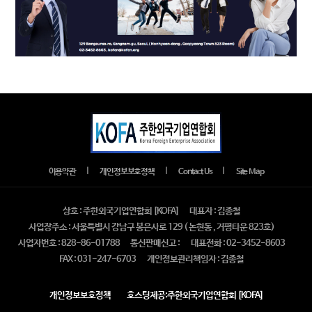
｜
｜
｜
이용약관
개인정보보호정책
Contact Us
Site Map
상호 : 주한외국기업연합회 [KOFA]
대표자 : 김종철
사업장주소 : 서울특별시 강남구 봉은사로 129 ( 논현동 , 거평타운 823호)
사업자번호 : 828-86-01788
통신판매신고 :
대표전화 : 02-3452-8603
FAX : 031-247-6703
개인정보관리책임자 : 김종철
개인정보보호정책
호스팅제공:주한외국기업연합회 [KOFA]