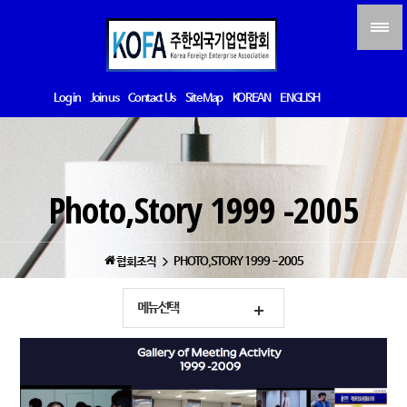
Log in
Join us
Contact Us
Site Map
KOREAN
ENGLISH
Photo,Story 1999 -2005
협회조직
PHOTO,STORY 1999 -2005
메뉴선택