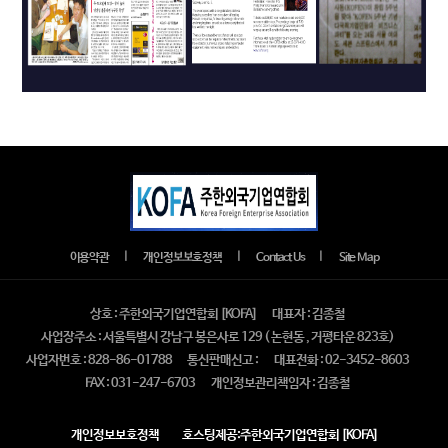
｜
｜
｜
이용약관
개인정보보호정책
Contact Us
Site Map
상호 : 주한외국기업연합회 [KOFA]
대표자 : 김종철
사업장주소 : 서울특별시 강남구 봉은사로 129 ( 논현동 , 거평타운 823호)
사업자번호 : 828-86-01788
통신판매신고 :
대표전화 : 02-3452-8603
FAX : 031-247-6703
개인정보관리책임자 : 김종철
개인정보보호정책
호스팅제공:주한외국기업연합회 [KOFA]