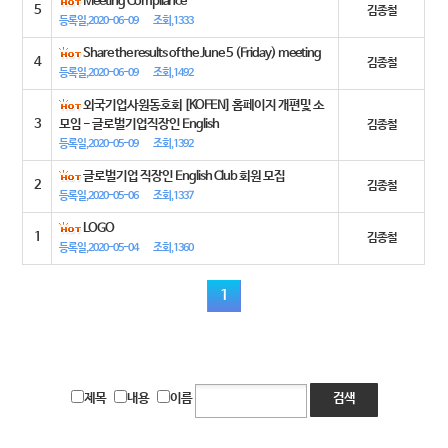
Meeting Compliance
5
김종철
등록일,2020-06-09
조회,1333
Share the results of the June 5 (Friday) meeting
4
김종철
등록일,2020-06-09
조회,1492
외국기업사원동호회 [KOFEN] 홈페이지 개편및 소
3
모임 - 글로벌기업직장인 English
김종철
등록일,2020-05-09
조회,1392
글로벌기업 직장인 English Club 회원 모집
2
김종철
등록일,2020-05-06
조회,1337
LOGO
1
김종철
등록일,2020-05-04
조회,1360
1
제목
내용
이름
검색