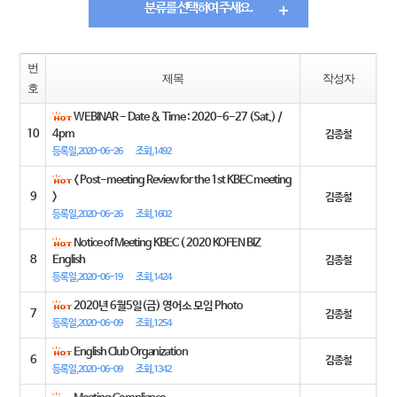
분류를 선택하여 주세요.
번
제목
작성자
호
WEBINAR - Date & Time : 2020-6-27 (Sat.) /
10
4pm
김종철
등록일,2020-06-26
조회,1492
< Post-meeting Review for the 1st KBEC meeting
9
>
김종철
등록일,2020-06-26
조회,1602
Notice of Meeting KBEC ( 2020 KOFEN BIZ
8
English
김종철
등록일,2020-06-19
조회,1424
2020년 6월5일(금) 영어소 모임 Photo
7
김종철
등록일,2020-06-09
조회,1254
English Club Organization
6
김종철
등록일,2020-06-09
조회,1342