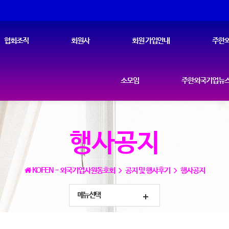
협회조직
회원사
회원 가입안내
주한외
소모임
주한외국기업뉴스
행사공지
KOFEN - 외국기업사원동호회
공지 및 행사후기
행사공지
메뉴선택