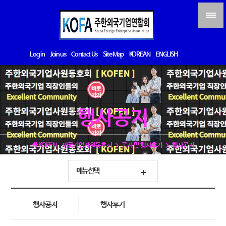
Log in
Join us
Contact Us
Site Map
KOREAN
ENGLISH
행사공지
KOFEN - 외국기업사원동호회
공지 및 행사후기
행사공지
메뉴선택
행사공지
행사후기