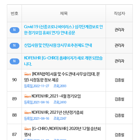
번호
제목
작성자
Covid 19 (신종코로나 바이러스 ) 심각단계경보로 인
관리자
N
한 정기모임 휴회( 연기) 안내 공문
신입사원 및 인턴사원 상시무료추천제도 안내
관리자
N
KOFEN HR [G-CHRO] 홈페이지가 새로 개편 되었습
관리자
N
니다.
[KOFA협력]서울 및 수도권내 사무실(임대, 분
90
양) 시장동향 정보 제공
김종철
등록일,2022-11-27
조회,2093
KOFEN HR ,2021-4월 정기모임
89
김종철
등록일,2021-04-16
조회,2410
KOFEN HR, 2021년 신년정기총회
88
김종철
등록일,2021-04-16
조회,2247
[G-CHRO /KOFEN HR ] 2020년 12월 송년회
87
행사
김종철