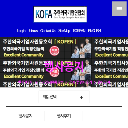
Log in
Join us
Contact Us
Site Map
KOREAN
ENGLISH
행사공지
KOFEN - 외국기업사원동호회
공지 및 행사후기
행사공지
메뉴선택
행사공지
행사후기