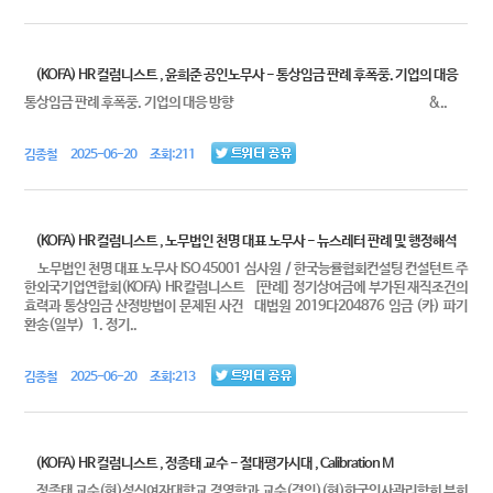
(KOFA) HR 컬럼니스트 , 윤희준 공인노무사 - 통상임금 판례 후폭풍. 기업의 대응
통상임금 판례 후폭풍. 기업의 대응 방향 &..
김종철 2025-06-20 조회:211
(KOFA) HR 컬럼니스트 , 노무법인 천명 대표 노무사 - 뉴스레터 판례 및 행정해석
노무법인 천명 대표 노무사 ISO 45001 심사원 / 한국능률협회컨설팅 컨설턴트 주
한외국기업연합회(KOFA) HR 칼럼니스트 [판례] 정기상여금에 부가된 재직조건의
효력과 통상임금 산정방법이 문제된 사건 대법원 2019다204876 임금 (카) 파기
환송(일부) 1. 정기..
김종철 2025-06-20 조회:213
(KOFA) HR 컬럼니스트 , 정종태 교수 - 절대평가시대 , Calibration M
정종태 교수(현)성신여자대학교 경영학과 교수(겸임)(현)한국인사관리학회 부회