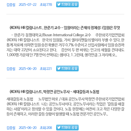
김종철 2025-07-22 조회:778
(KOFA) HR 컬럼니스트 , 한준기 교수 - 임원이라는 존재의 정체성: (임원은 무엇
- 한준기: 동명대학교/Busan International College 교수 주한외국기업연합회
(KOFA) HR 칼럼니스트 한국의 임원들. 가히 샐러리맨들의 별이라 부를 수 있다. 한
통계 자료에 의하면 임원 승진 확률은 겨우 0.7% 수준이고 신입사원에서 임원 승진까
지는 대략 22년이 소요된다고 한다. 강산이 두 번 바뀌는 인고의 세월을 견뎌내도
1,000명 가운데 단 7명 만이 선택되는 셈이다. 1 그런데, 생각만큼 그 자리에 오..
김종철 2025-06-20 조회:221
(KOFA) HR 컬럼니스트, 박정연 공인노무사 - 세대갈등과 노동법
세대갈등과 노동법 노무법인 마로 / 대표 공인노무사 박정연 주한외국기업연합회
(KOFA) HR 칼럼니스트 나는 공인노무사이다. 공인노무사라는 직업은 ‘갈등을 해결
하는 사람’이라고 정의할 수 있을 것이다. 노동 현장에는 여전히 크고 작은 다양한 갈
등이 존재하고, 이러한 갈등 상황이 발생할 때 노동법 전문가인 공인노무..
김종철 2025-06-20 조회:208