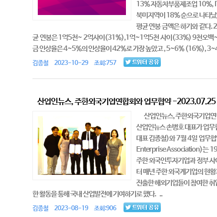
13% 자동차부품제조업 10%, 
북미지역이 18% 순으로 나타났
평균 연봉 금액은 하기와 같다. 
균 연봉은 1억5천~ 2억사이(31%),1억~1억5천 사이(33%) 9천오
금 인상율은 4~5%의 인상율이 42%로 가장 높았고 , 5~6% (16%), 3~
김종철 2023-10-29 조회:757
산업인뉴스, 주한외국기업연합회와 업무협약 -2023.07.25
산업인뉴스, 주한외국기업연합회
산업인뉴스 손병호 대표가 업무협
대표 김종철)와 7월 4일 업무협
Enterprise Associat
주한 외국인투자기업과 정부 사
터 매년 주한 외국계기업의 현황과
진출한 해외기업들이 참여한 취업
한 활동을 통해 국내 산업발전에 기여하기로 했다. ..
김종철 2023-08-19 조회:906