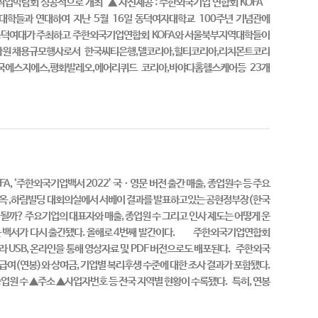
업 취업박람회 성공적으로 개최 ▲ 사진제공 : 주한외국기업 연합회 KOFA
학들과 연대하여 지난 5월 16일 동덕여자대학교 100주년 기념관에
. 동덕여대가 주최하고 주한외국기업연합회 KOFA와 서울북부지역대학들이
인턴사원 채용규모행사로서 한국씨티은행,델코리아,힐티코리아,리치몬트코리
국에스지에스,평화발레오,에어리퀴드 코리아,바야다홈헬스케어등 23개
FA, ‘주한외국기업백서 2022’ 국ㆍ영문 버전 출간 매출, 종업원수 등 주요
룹 사옥 ,하림빌딩 대회의실에서 서베이 결과를 발표하고있는 공현정부장(한국
 될까? 주요기업의 대표자와 매출, 종업원 수 그리고 인사 제도는 어떻게 운
수 있는 백서가 다시 출간됐다. 올해로 4번째 발간이다. 주한외국기업연합회
라 USB, 온라인을 통해 영상자료 및 PDF 버전으로도 배포된다. 주한외국
급여(연봉)와 상여금, 기업별 복리후생 수준에 대한 조사 결과가 포함됐다.
업원 수 ▲주소 ▲사업자번호 등 전국 지역별 현황이 수록됐다. 특히, 연봉