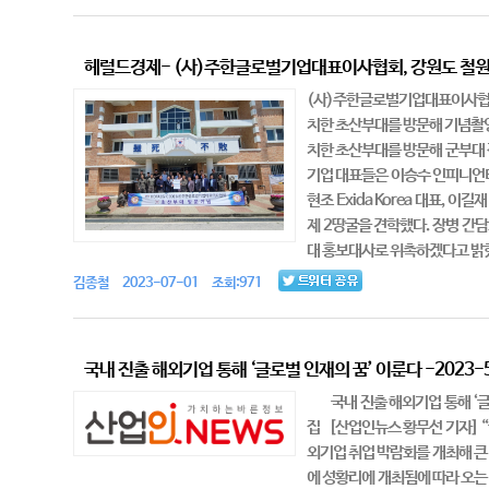
헤럴드경제- (사)주한글로벌기업대표이사협회, 강원도 철원
(사)주한글로벌기업대표이사협회,
치한 초산부대를 방문해 기념촬영
치한 초산부대를 방문해 군부대 
기업 대표들은 이승수 인피니언테
현조 Exida Korea 대표,
제 2땅굴을 견학했다. 장병 간
대 홍보대사로 위촉하겠다고 밝혔
김종철 2023-07-01 조회:971
국내 진출 해외기업 통해 ‘글로벌 인재의 꿈’ 이룬다 -2023-
국내 진출 해외기업 통해 ‘글로
집 [산업인뉴스 황무선 기자] “글
외기업 취업 박람회를 개최해 큰
에 성황리에 개최됨에 따라 오