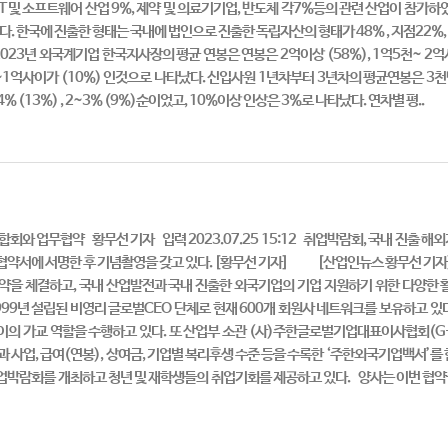
IT 및 소프트웨어 산업 9%, 제약 및 의료기기업, 반도체 각7%등의 관련 산업이 참가하였
다. 한국에 진출한 형태는 국내에 법인으로 진출한 독립자산의 형태가 48% , 지점22%
2023년 외국계기업 한국지사장의 평균 연봉은 연봉은 2억이상 (58%), 1억5천~ 2억
백~1억사이가 (10%) 인것으로 나타났다. 신입사원 1년차부터 3년차의 평균연봉은 3
4% (13%) , 2~3% (9%)순이었고, 10%이상 인상은 3%로 나타났다. 연차별 평..
와 업무협약 황무선 기자 입력 2023.07.25 15:12 취업박람회, 국내 진
약서에 서명한 후 기념촬영을 갖고 있다. [황무선 기자] [산업인뉴스 황무선 기자]
약을 체결하고, 국내 산업발전과 국내 진출한 외국기업의 기업 지원하기 위한 다양한 활동을
ion)는 1999년 설립된 비영리 글로벌CEO 단체로 현재 600개 회원사 네트워크를 보유
이의 가교 역할을 수행하고 있다. 또 산업부 소관 (사)주한글로벌기업대표이사협회(G
 사업, 급여(연봉), 상여금, 기업별 복리후생 수준 등을 수록한 ‘주한외국기업백서’를
박람회를 개최하고 청년 및 재학생들의 취업기회를 제공하고 있다. 양사는 이번 협약을 