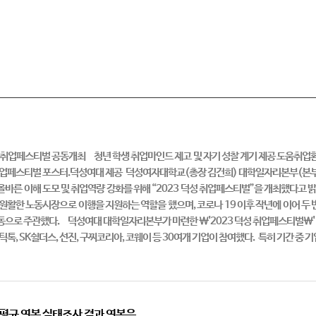
 2023 취업페스티벌 공동개최 청년 학생 취업마인드 제고 및 자기 성찰 계기
 포스터.덕성여대 제공 덕성여자대학교(총장 김건희) 대학일자리본부(본부장 손재
바른 이해 도모 및 취업역량 강화를 위해 “2023 덕성 취업페스티벌”을 개최했다고
원활한 노동시장으로 이행을 지원하는 역할을 했으며, 코로나 19 이후 작년에 이어 
공동으로 주관했다. 덕성여대 대학일자리본부가 마련한 \'2023 덕성 취업페스티벌\' 
, SK쉴더스, 선진, 구찌코리아, 코웨이 등 30여개 기업이 참여했다. 특히 기간 중 기업
평균 연봉 실태조사 결과 연봉은