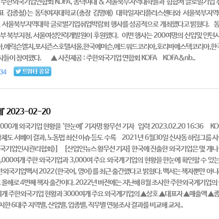
 00:2 주한외국기업연합회 KOFA, 동덕여대 & 서울북부지역대학들과 힘합쳐 글로벌기
표 김종철)는 동덕여자대학교(총장 김명애) 대학일자리플러스센터와 서울북부지역대
덕여대 & 서울북부지역대학 글로벌기업취업박람회 행사를 성공적으로 개최했다고 밝혔다
동부 북부지청, 서울여성인력개발원이 후원했다. 이번 행사는 200여명의 신입및 
리아,에릭슨엘지,포시즌스호텔서울,한국에머슨,에드워드코리아,호리바에스텍코리아,한
들이 참여했다. ▲ 사진제공 : 주한외국기업 연합회 KOFA KOFA&nb..
34
 2023-02-20
00개 외국기업 현황을 ‘한눈에’ 기자명 황무선 기자 입력 2023.02.20 16:36 KO
인사제도 서베이 결과, 노동법 최신 이슈 등도 수록 2021년 6월30일 신사동 하림그
주한외국기업인사관리협회)] [산업인뉴스 황무선 기자] 한국에 진출한 외국기업은 몇 개나
6,000여개 주한 외국기업과 3,000여 주요 외국계 기업의 현황을 한눈에 확인할 
한외국기업백서 2022(한국어, 영어)를 최근 출간했다고 밝혔다. 백서는 책자뿐만 아니
 올해로 4번째 책자 출간이다. 2022년 버전에는 지난해 8월 조사한 주한외국계기업의 
0여개 주한외국기업 현황과 3000여개 주요 외국계기업의 ▲상호 ▲대표자 ▲매출액 ▲종
한 6대주 지역별, 산업별, 업종별, 직무별 연봉조사 결과를 비교해 교차..