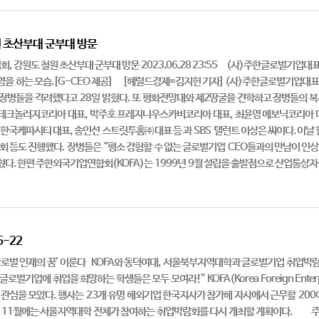
 초산부대 군부대 방문
 강원도 철원 초산부대 군부대 방문 2023.06.28 23:55 (사)주한글로벌기업대표
을 하는 모습.[G-CEO 제공] [헤럴드경제=김지헌 기자] (사)주한글로벌기업대표이
장병들을 격려했다고 28일 밝혔다. 또 평화전망대와 제2땅굴을 견학하고 장병들의 복
크놀러지코리아 대표, 박주호 프레지니우스카비코리아 대표, 최윤영 에보닉코리아 대표,
 이길재 한국케파시티 대표, 송인선 스트릿투홈㈜ 대표 등 과 SBS 탤런트 이상은 씨이다. 
담회 등도 진행했다. 장병들은 “평소 경험할 수 없는 글로벌기업 CEO들과의 만남이 인상
다. 한편 주한외국기업연합회(KOFA)는 1999년 9월 설립을 출발점으로 산업통상자
5-22
벌 인재의 꿈’ 이룬다 KOFA와 동덕여대, 서울북부지역대학과 글로벌기업 취업박람회 
로벌기업에 취업을 희망하는 학생들은 모두 모여라!” KOFA(Korea Foreign Enter
 관심을 모았다. 행사는 23개 유명 해외기업 한국지사가 참가해 자사에서 근무할 20
는 11월에는 서울지역대학 전체가 참여하는 취업박람회를 다시 개최할 계획이다. 