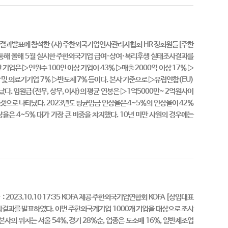
여실태조사결과발표에 참석한 (사)주한외국기업인사관리자협회 HR 정회원들[주한
 통해 올해 5월 실시한 주한외국기업 급여·상여·복리후생 실태조사결과를
기업은 ▷인원수 100인 이상 기업이 43% ▷매출 2000억 이상 17% ▷
 및 의료기기업 7% ▷반도체 7% 등이다. 본사 기준으로 ▷유럽연합(EU)
다. 임원급(전무, 상무, 이사)의 평균 연봉은 ▷1억5000만~ 2억원사이
 것으로 나타났다. 2023년도 평균임금 인상율은 4~5%의 인상율이 42%
인상율은 4~5% 대가 가장 큰 비중을 차지했다. 10년 미만 사원의 경우에는
2023.10.10 17:35 KOFA 제공 주한외국기업연합회 KOFA [상임대표
사결과를 발표하였다. 이번 주한외국계기업 1000개 기업을 대상으로 조사
 본사의 위치는 서울 54%, 경기 28%순, 업종은 도소매 16%, 일반제조업