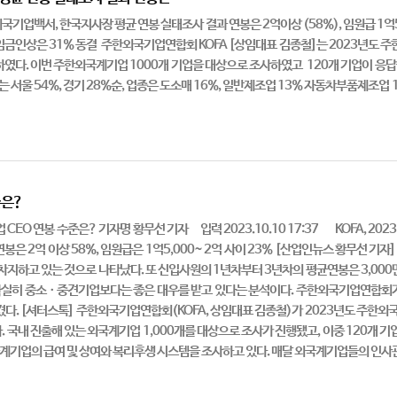
기업백서, 한국지사장 평균 연봉 실태조사 결과 연봉은 2억이상 (58%), 임원급 1억
인상은 31% 동결 주한외국기업연합회 KOFA [상임대표 김종철]는 2023년도 주
하였다. 이번 주한외국계기업 1000개 기업을 대상으로 조사하였고 120개 
치는 서울 54%, 경기 28%순, 업종은 도소매 16%, 일반제조업 13% 자동차부품제조업 1
준은?
CEO 연봉 수준은? 기자명 황무선 기자 입력 2023.10.10 17:37 KOFA,
연봉은 2억 이상 58%, 임원급은 1억5,000~ 2억 사이 23% [산업인뉴스 황무선 기
차지하고 있는 것으로 나타났다. 또 신입사원의 1년차부터 3년차의 평균연봉은 3,000만
 확실히 중소ㆍ중견기업보다는 좋은 대우를 받고 있다는 분석이다. 주한외국기업연합회가
겼다. [셔터스톡] 주한외국기업연합회(KOFA, 상임대표 김종철)가 2023년도 주한
 국내 진출해 있는 외국계기업 1,000개를 대상으로 조사가 진행됐고, 이중 120개 기
외국계기업의 급여 및 상여와 복리후생 시스템을 조사하고 있다. 매달 외국계기업들의 인사관리