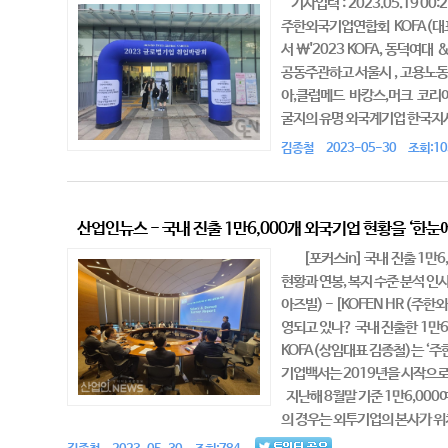
기사입력 : 2023.05.19
주한외국기업연합회 KOFA(대
서 \'2023 KOFA, 동
공동주관하고 서울시 , 고용노
아,클럽메드 바캉스,머크 코
굴지의 유명 외국계기업 한국지사
김종철 2023-05-30 조회:10
산업인뉴스 - 국내 진출 1만6,000개 외국기업 현황을 ‘한눈에’
[포커스in] 국내 진출 1만6,0
현황과 연봉, 복지 수준 분석 
아즈빌) - [KOFEN HR (
영되고 있나? 국내 진출한 1만
KOFA(상임대표 김종철)는 ‘주
기업백서는 2019년을 시작으로
지난해 8월말 기준 1만6,00
의 경우는 외투기업의 본사가 위치