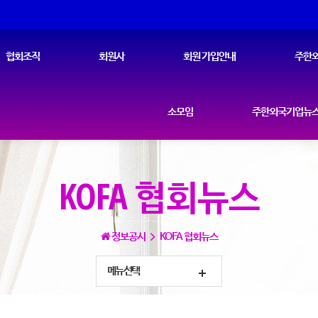
협회조직
회원사
회원 가입안내
주한외
소모임
주한외국기업뉴스
KOFA 협회뉴스
정보공시
KOFA 협회뉴스
메뉴선택