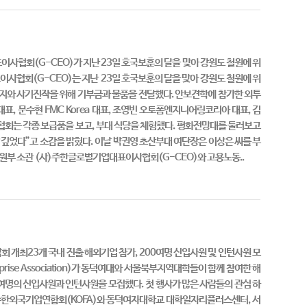
이사협회(G-CEO)가 지난 23일 호국보훈의 달을 맞아 강원도 철원에 위
사협회(G-CEO)는 지난 23일 호국보훈의 달을 맞아 강원도 철원에 위
지와 사기진작을 위해 기부금과 물품을 전달했다. 안보견학에 참가한 외투
 문수현 FMC Korea 대표, 조영빈 오토폼엔지니어링코리아 대표, 김
이날 협회는 각종 보급품을 보고, 부대 식당을 체험했다. 평화전망대를 둘러보고
 깊었다”고 소감을 밝혔다. 이날 박권영 초산부대 여단장은 이상은 씨를 부
원부 소관 (사)주한글로벌기업대표이사협회(G-CEO)와 고용노동..
개최23개 국내 진출 해외기업 참가, 200여명 신입사원 및 인턴사원 모
prise Association)가 동덕여대와 서울북부지역대학들이 함께 참여한 해
0여명의 신입사원과 인턴사원을 모집했다. 첫 행사가 많은 사람들의 관심 하
주한외국기업연합회(KOFA)와 동덕여자대학교 대학일자리플러스센터, 서