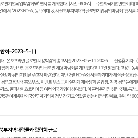
 글로벌기업취업박람회\' 행사를 개최했다. [사진=KOFA] 주한외국기업연합회(대표
관에서 ‘2023 KOFA, 동덕여대 & 서울북부지역대학 글로벌기업취업박람회’ 행사를
회-2023-5-11
 온오프라인 글로벌 채용박람회 송고시간2023-05-11 20:26 전성훈 기자 (
함께 지난 9일 온오프라인 글로벌 채용박람회를 개최했다고 11일 밝혔다. 고용노동부
 설정과 취업 기회를 주고자 마련됐다. 지난 2월 KOFA와 서울과기대가 체결한 상호
 청년고용정책 홍보부스, 이벤트 부스 등이 설치돼 재학생과 졸업생, 지역 청년들에게
가스, 알파사이츠코리아 등 여러 외국기업이 참여했다. 아울러 온라인 취업·진로 특강,
는 1만5천여개 주한외국인투자기업과 정부 간 가교 역할을 하는 비영리단체로, 현재 약 60
서울북부지역대학들과 힘합쳐 글로