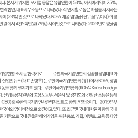
다. 본사가 위치한 모기업 응답은 유럽연합이 53% , 아시아지역이 25% ,
, 합작법인, 대표사무소등으로 나타났다. 각 연차별로 높은 비율을 차지하는
사이(23%)인 것으로 나타났다. KOFA 제공 임원급(전무,상무,이사)의 평
천만원 에서 4천5백만원(79%) 사이인것으로 나타났다. 2023년도 평균임
출 해외기업 현황 조사 등 협력키로 주한외국기업연합회 김종철 상임대표와
 산업인뉴스(대표 손병호)는 주한외국기업연합회(유)(이하 KOFA, 상임
 함께 펼치기로 했다. 주한외국기업연합회(KOFA: Korea Foreign
하고 있다. 산업통상자원부와 고용노동부, 서울시 및 경기도와 긴밀한 소통을 통해
-CEO)와 주한외국기업인사관리자협회도 함께 운영 중이다. 2019년부
 한국어와 영어 버전으로 출간하고 있다. 또 최근엔 국내 대학들과 함께 국내
기반으로 국내 진출한 해외기업을 위한 홍보, 기획, 이벤트, 교육 등 다양