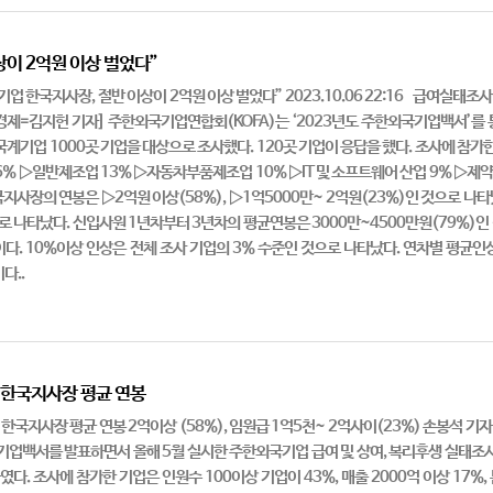
상이 2억원 이상 벌었다”
 기업 한국지사장, 절반 이상이 2억원 이상 벌었다” 2023.10.06 22:16 급
경제=김지헌 기자] 주한외국기업연합회(KOFA)는 ‘2023년도 주한외국기업백서’를
계기업 1000곳 기업을 대상으로 조사했다. 120곳 기업이 응답을 했다. 조사에 참가한 
6% ▷일반제조업 13% ▷자동차부품제조업 10% ▷IT 및 소프트웨어 산업 9% ▷제약
지사장의 연봉은 ▷2억원 이상(58%), ▷1억5000만~ 2억원(23%)인 것으로 나타났
것으로 나타났다. 신입사원 1년차부터 3년차의 평균연봉은 3000만~4500만원(79%)인
) 순이다. 10%이상 인상은 전체 조사 기업의 3% 수준인 것으로 나타났다. 연차별 평균
다..
···한국지사장 평균 연봉
한국지사장 평균 연봉 2억이상 (58%), 임원급 1억5천~ 2억사이(23%) 손봉석 기자 : 
기업백서를 발표하면서 올해 5월 실시한 주한외국기업 급여 및 상여, 복리후생 실태조
다. 조사에 참가한 기업은 인원수 100이상 기업이 43%, 매출 2000억 이상 17%,