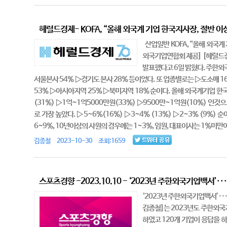
헤럴드경제- KOFA, “올해 외국계 기업 한국지사장, 절반 이
산업일반 KOFA, “올해 외국계
외국기업연합회 제공] [헤럴드
발표했다고 6일 밝혔다. 주한외국
서울본사 54% ▷경기도 본사 28% 등이었다. 또 업종별로는 ▷도소매 1
53% ▷아시아지역 25% ▷북미지역 18% 순이다. 올해 외국계기업 한국
(31%) ▷1억~1억5000만원(33%) ▷9500만~1억원(10%) 인
로 가장 높았다. ▷5~6%(16%) ▷3~4% (13%) ▷2~3% (9%
6~9%, 10년이상의 사원의 경우에는 1~3%, 임원, 대표이사는 1%미만이
김종철 2023-10-30 조회:1659
스포츠경향 -2023.10.10 - ‘2023년 주한외국기업백서’
‘2023년 주한외국기업백서’···
김종철]는 2023년도 주한외국
하였고 120개 기업이 응답을 하였