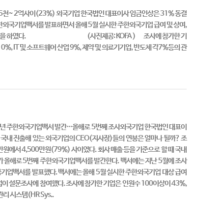
5천~ 2억사이(23%) 외국기업 한국법인 대표이사 임금인상은 31% 동결
한외국기업백서를 발표하면서 올해 5월 실시한 주한외국기업 급여 및 상여,
기업이 응답을 하였다. (사진제공: KOFA ) 조사에 참가한 기
0%, IT 및 소프트웨어 산업 9%, 제약 및 의료기기업, 반도체 각7%등의 관
 2023년 주한외국기업백서 발간…올해로 5번째 조사외국기업 한국법인 대표이
자] 국내 진출해 있는 외국기업의 CEO(지사장)들의 연봉은 얼마나 될까? 조
원에서 4,500만원(79%) 사이였다. 회사 매출 등을 기준으로 할 때 국내
 올해로 5번째 주한외국기업백서를 발간한다. 백서에는 지난 5월에 조사
외국기업백서를 발표했다. 백서에는 올해 5월 실시한 주한외국기업 대상 급여
업이 설문조사에 참여했다. 조사에 참가한 기업은 인원수 100이상이 43%,
 시스템(HR Sys..